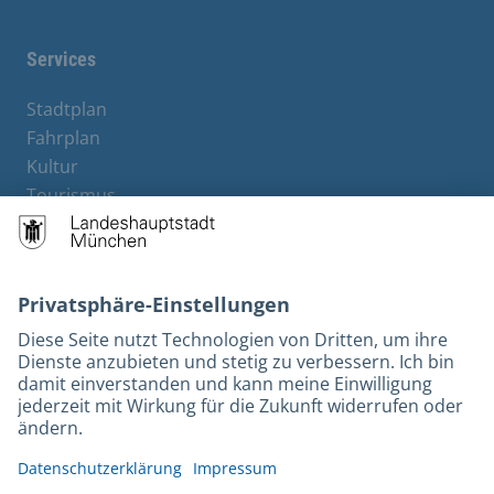
Services
Stadtplan
Fahrplan
Kultur
Tourismus
M-Strom
Bürgerservice
Hotels
Kontakt
Barrierefreiheit
Leichte Sprache
Gebärdensprache